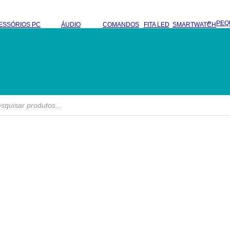
PEQ
ESSÓRIOS PC
ÁUDIO
COMANDOS
FITA LED
SMARTWATCH
s