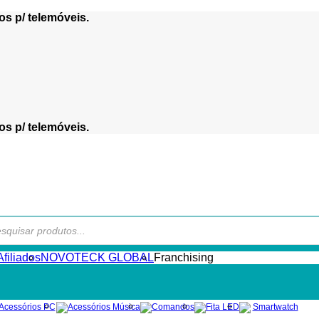
os p/ telemóveis.
os p/ telemóveis.
s
filiados
NOVOTECK GLOBAL
Franchising