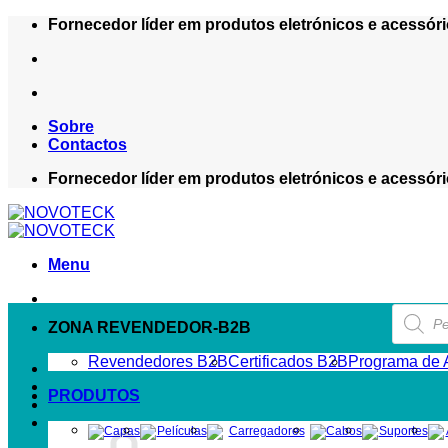
Skip
Fornecedor líder em produtos eletrónicos e acessóri
to
content
Sobre
Contactos
Fornecedor líder em produtos eletrónicos e acessóri
Menu
Product
search
ZONA REVENDEDOR-B2B
Revendedores B2B
Certificados B2B
Programa de A
PRODUTOS