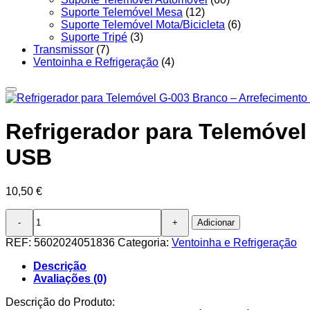
Suporte Telemóvel Mesa
(12)
Suporte Telemóvel Mota/Bicicleta
(6)
Suporte Tripé
(3)
Transmissor
(7)
Ventoinha e Refrigeração
(4)
Refrigerador para Telemóve
USB
10,50
€
Quantidade
Adicionar
de
Refrigerador
REF:
5602024051836
Categoria:
Ventoinha e Refrigeração
para
Telemóvel
Descrição
G-
Avaliações (0)
003
Branco
Descrição do Produto: