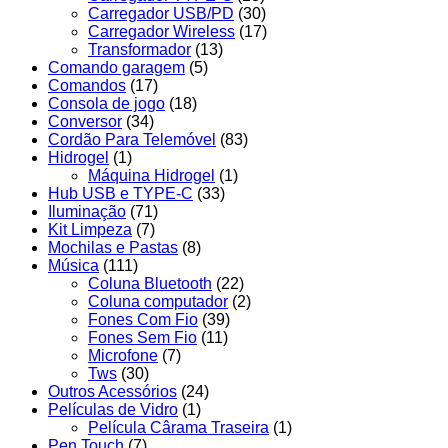
Carregador USB/PD
(30)
Carregador Wireless
(17)
Transformador
(13)
Comando garagem
(5)
Comandos
(17)
Consola de jogo
(18)
Conversor
(34)
Cordão Para Telemóvel
(83)
Hidrogel
(1)
Máquina Hidrogel
(1)
Hub USB e TYPE-C
(33)
Iluminação
(71)
Kit Limpeza
(7)
Mochilas e Pastas
(8)
Música
(111)
Coluna Bluetooth
(22)
Coluna computador
(2)
Fones Com Fio
(39)
Fones Sem Fio
(11)
Microfone
(7)
Tws
(30)
Outros Acessórios
(24)
Películas de Vidro
(1)
Película Cârama Traseira
(1)
Pen Touch
(7)