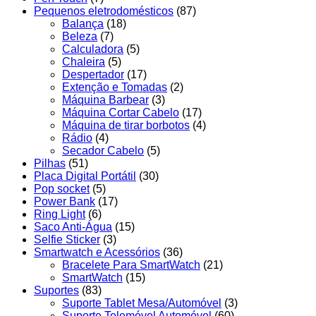
Pequenos eletrodomésticos
(87)
Balança
(18)
Beleza
(7)
Calculadora
(5)
Chaleira
(5)
Despertador
(17)
Extenção e Tomadas
(2)
Máquina Barbear
(3)
Máquina Cortar Cabelo
(17)
Máquina de tirar borbotos
(4)
Rádio
(4)
Secador Cabelo
(5)
Pilhas
(51)
Placa Digital Portátil
(30)
Pop socket
(5)
Power Bank
(17)
Ring Light
(6)
Saco Anti-Água
(15)
Selfie Sticker
(3)
Smartwatch e Acessórios
(36)
Bracelete Para SmartWatch
(21)
SmartWatch
(15)
Suportes
(83)
Suporte Tablet Mesa/Automóvel
(3)
Suporte Telemóvel Automóvel
(60)