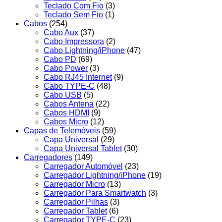
Teclado Com Fio
(3)
Teclado Sem Fio
(1)
Cabos
(254)
Cabo Aux
(37)
Cabo Impressora
(2)
Cabo Lightning/iPhone
(47)
Cabo PD
(69)
Cabo Power
(3)
Cabo RJ45 Internet
(9)
Cabo TYPE-C
(48)
Cabo USB
(5)
Cabos Antena
(22)
Cabos HDMI
(9)
Cabos Micro
(12)
Capas de Telemóveis
(59)
Capa Universal
(29)
Capa Universal Tablet
(30)
Carregadores
(149)
Carregador Automóvel
(23)
Carregador Lightning/iPhone
(19)
Carregador Micro
(13)
Carregador Para Smartwatch
(3)
Carregador Pilhas
(3)
Carregador Tablet
(6)
Carregador TYPE-C
(23)