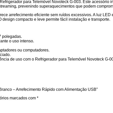
rigerador para Telemóvel Novoteck G-003. Este acessório ino
u streaming, prevenindo superaquecimentos que podem comprom
rece arrefecimento eficiente sem ruídos excessivos. A luz LED 
 design compacto e leve permite fácil instalação e transporte.
7 polegadas.
ante o uso intenso.
aptadores ou computadores.
ciado.
iência de uso com o Refrigerador para Telemóvel Novoteck G-003,
3 Branco – Arrefecimento Rápido com Alimentação USB”
órios marcados com
*