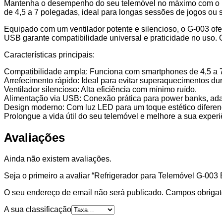
–
Mantenha o desempenho do seu telemóvel no máximo com o Ref
Arrefecimento
de 4,5 a 7 polegadas, ideal para longas sessões de jogos o
Rápido
Equipado com um ventilador potente e silencioso, o G-003 ofe
com
USB garante compatibilidade universal e praticidade no uso. O
Alimentação
USB
Características principais:
Compatibilidade ampla: Funciona com smartphones de 4,5 a 
Arrefecimento rápido: Ideal para evitar superaquecimentos dur
Ventilador silencioso: Alta eficiência com mínimo ruído.
Alimentação via USB: Conexão prática para power banks, ad
Design moderno: Com luz LED para um toque estético diferen
Prolongue a vida útil do seu telemóvel e melhore a sua exper
Avaliações
Ainda não existem avaliações.
Seja o primeiro a avaliar “Refrigerador para Telemóvel G-00
O seu endereço de email não será publicado.
Campos obrigat
A sua classificação