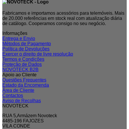
Fabricamos e importamos acessórios para telemóveis. Mais
de 20.000 referências em stock real com atualização diária
de catálogo. Cooperamos consigo no seu negócio.
Informações
Entrega e Envio
Métodos de Pagamento
Política de Devoluções
Exercer o direito de livre resolução
Termos e Condições
Proteção de Dados
NOVOTECK B2B
Apoio ao Cliente
Questões Frequentes
Estado da Encomenda
Área de Cliente
Contactos
Aviso de Recolhas
NOVOTECK
RUA 5,Armázem Novoteck
4485-196 FAJOZES
VILA CONDE