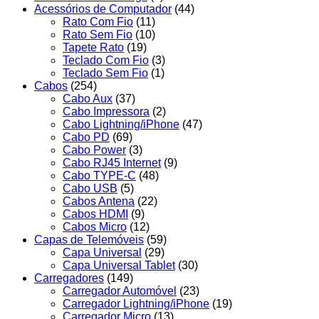
Acessórios de Computador
(44)
Rato Com Fio
(11)
Rato Sem Fio
(10)
Tapete Rato
(19)
Teclado Com Fio
(3)
Teclado Sem Fio
(1)
Cabos
(254)
Cabo Aux
(37)
Cabo Impressora
(2)
Cabo Lightning/iPhone
(47)
Cabo PD
(69)
Cabo Power
(3)
Cabo RJ45 Internet
(9)
Cabo TYPE-C
(48)
Cabo USB
(5)
Cabos Antena
(22)
Cabos HDMI
(9)
Cabos Micro
(12)
Capas de Telemóveis
(59)
Capa Universal
(29)
Capa Universal Tablet
(30)
Carregadores
(149)
Carregador Automóvel
(23)
Carregador Lightning/iPhone
(19)
Carregador Micro
(13)