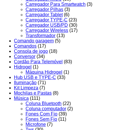
Carregador Para Smartwatch
(3)
Carregador Pilhas
(3)
Carregador Tablet
(6)
Carregador TYPE-C
(23)
Carregador USB/PD
(30)
Carregador Wireless
(17)
Transformador
(13)
Comando garagem
(5)
Comandos
(17)
Consola de jogo
(18)
Conversor
(34)
Cordão Para Telemóvel
(83)
Hidrogel
(1)
Máquina Hidrogel
(1)
Hub USB e TYPE-C
(33)
Iluminação
(71)
Kit Limpeza
(7)
Mochilas e Pastas
(8)
Música
(111)
Coluna Bluetooth
(22)
Coluna computador
(2)
Fones Com Fio
(39)
Fones Sem Fio
(11)
Microfone
(7)
Tws
(30)