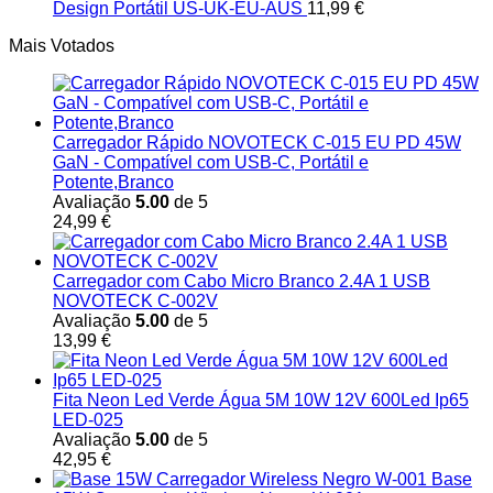
Design Portátil US-UK-EU-AUS
11,99
€
Mais Votados
Carregador Rápido NOVOTECK C-015 EU PD 45W
GaN - Compatível com USB-C, Portátil e
Potente,Branco
Avaliação
5.00
de 5
24,99
€
Carregador com Cabo Micro Branco 2.4A 1 USB
NOVOTECK C-002V
Avaliação
5.00
de 5
13,99
€
Fita Neon Led Verde Água 5M 10W 12V 600Led Ip65
LED-025
Avaliação
5.00
de 5
42,95
€
Base