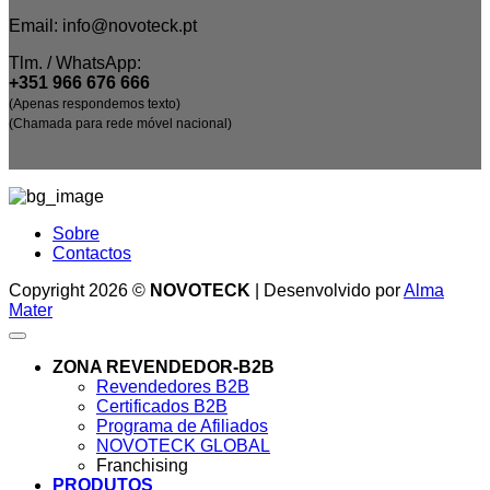
Email: info@novoteck.pt
Tlm. / WhatsApp:
+351 966 676 666
(Apenas respondemos texto)
(Chamada para rede móvel nacional)
Sobre
Contactos
Copyright 2026 ©
NOVOTECK
| Desenvolvido por
Alma
Mater
ZONA REVENDEDOR-B2B
Revendedores B2B
Certificados B2B
Programa de Afiliados
NOVOTECK GLOBAL
Franchising
PRODUTOS