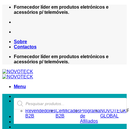
Skip
Fornecedor líder em produtos eletrónicos e
to
acessórios p/ telemóveis.
content
Sobre
Contactos
Fornecedor líder em produtos eletrónicos e
acessórios p/ telemóveis.
Menu
Products
ZONA REVENDEDOR-B2B
search
Revendedores
Certificados
Programa
NOVOTECK
F
B2B
B2B
de
GLOBAL
Afiliados