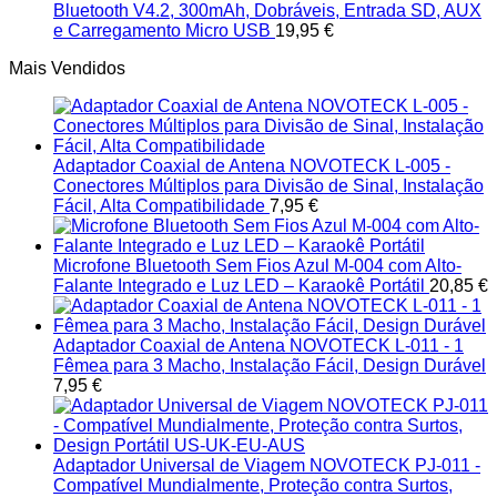
Bluetooth V4.2, 300mAh, Dobráveis, Entrada SD, AUX
e Carregamento Micro USB
19,95
€
Mais Vendidos
Adaptador Coaxial de Antena NOVOTECK L-005 -
Conectores Múltiplos para Divisão de Sinal, Instalação
Fácil, Alta Compatibilidade
7,95
€
Microfone Bluetooth Sem Fios Azul M-004 com Alto-
Falante Integrado e Luz LED – Karaokê Portátil
20,85
€
Adaptador Coaxial de Antena NOVOTECK L-011 - 1
Fêmea para 3 Macho, Instalação Fácil, Design Durável
7,95
€
Adaptador Universal de Viagem NOVOTECK PJ-011 -
Compatível Mundialmente, Proteção contra Surtos,