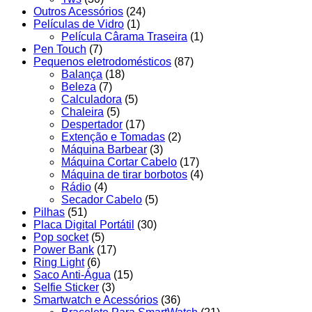
Outros Acessórios
(24)
Películas de Vidro
(1)
Película Cârama Traseira
(1)
Pen Touch
(7)
Pequenos eletrodomésticos
(87)
Balança
(18)
Beleza
(7)
Calculadora
(5)
Chaleira
(5)
Despertador
(17)
Extenção e Tomadas
(2)
Máquina Barbear
(3)
Máquina Cortar Cabelo
(17)
Máquina de tirar borbotos
(4)
Rádio
(4)
Secador Cabelo
(5)
Pilhas
(51)
Placa Digital Portátil
(30)
Pop socket
(5)
Power Bank
(17)
Ring Light
(6)
Saco Anti-Água
(15)
Selfie Sticker
(3)
Smartwatch e Acessórios
(36)