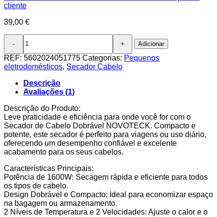
cliente
39,00
€
Quantidade
Adicionar
de
Secador
REF:
5602024051775
Categorias:
Pequenos
de
eletrodomésticos
,
Secador Cabelo
Cabelo
Dobrável
Descrição
HF-
Avaliações (1)
004
-
Descrição do Produto:
1600W,
Leve praticidade e eficiência para onde você for com o
Compacto,
Secador de Cabelo Dobrável NOVOTECK. Compacto e
2
potente, este secador é perfeito para viagens ou uso diário,
Temperaturas,
oferecendo um desempenho confiável e excelente
Ideal
acabamento para os seus cabelos.
para
Características Principais:
Viagens
Potência de 1600W: Secagem rápida e eficiente para todos
os tipos de cabelo.
Design Dobrável e Compacto: Ideal para economizar espaço
na bagagem ou armazenamento.
2 Níveis de Temperatura e 2 Velocidades: Ajuste o calor e o