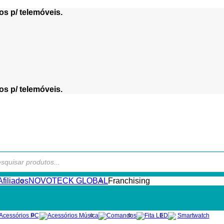
os p/ telemóveis.
os p/ telemóveis.
s
filiados
NOVOTECK GLOBAL
Franchising