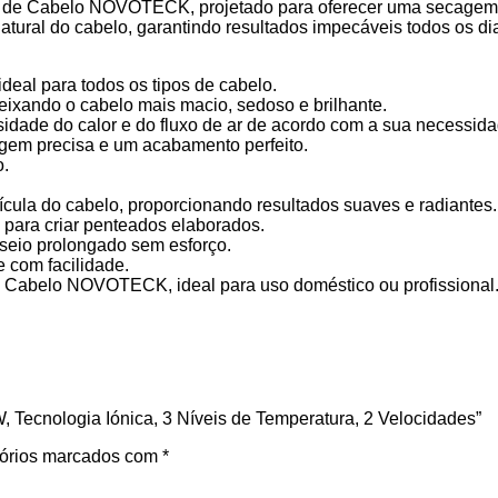
or de Cabelo NOVOTECK, projetado para oferecer uma secagem
 natural do cabelo, garantindo resultados impecáveis todos os di
deal para todos os tipos de cabelo.
deixando o cabelo mais macio, sedoso e brilhante.
sidade do calor e do fluxo de ar de acordo com a sua necessida
agem precisa e um acabamento perfeito.
o.
tícula do cabelo, proporcionando resultados suaves e radiantes.
 para criar penteados elaborados.
seio prolongado sem esforço.
e com facilidade.
 Cabelo NOVOTECK, ideal para uso doméstico ou profissional. 
, Tecnologia Iónica, 3 Níveis de Temperatura, 2 Velocidades”
órios marcados com
*