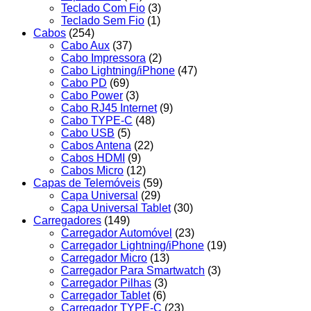
Teclado Com Fio
(3)
Teclado Sem Fio
(1)
Cabos
(254)
Cabo Aux
(37)
Cabo Impressora
(2)
Cabo Lightning/iPhone
(47)
Cabo PD
(69)
Cabo Power
(3)
Cabo RJ45 Internet
(9)
Cabo TYPE-C
(48)
Cabo USB
(5)
Cabos Antena
(22)
Cabos HDMI
(9)
Cabos Micro
(12)
Capas de Telemóveis
(59)
Capa Universal
(29)
Capa Universal Tablet
(30)
Carregadores
(149)
Carregador Automóvel
(23)
Carregador Lightning/iPhone
(19)
Carregador Micro
(13)
Carregador Para Smartwatch
(3)
Carregador Pilhas
(3)
Carregador Tablet
(6)
Carregador TYPE-C
(23)