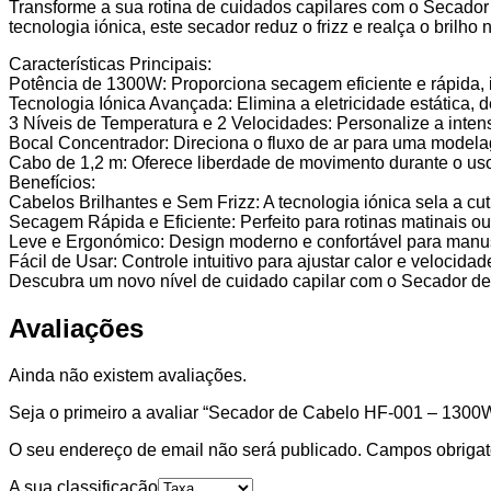
1300W,
Transforme a sua rotina de cuidados capilares com o Secad
Tecnologia
tecnologia iónica, este secador reduz o frizz e realça o brilho
Iónica,
Características Principais:
3
Potência de 1300W: Proporciona secagem eficiente e rápida, i
Níveis
Tecnologia Iónica Avançada: Elimina a eletricidade estática, 
de
3 Níveis de Temperatura e 2 Velocidades: Personalize a inten
Temperatura,
Bocal Concentrador: Direciona o fluxo de ar para uma model
2
Cabo de 1,2 m: Oferece liberdade de movimento durante o us
Velocidades
Benefícios:
Cabelos Brilhantes e Sem Frizz: A tecnologia iónica sela a cu
Secagem Rápida e Eficiente: Perfeito para rotinas matinais ou
Leve e Ergonómico: Design moderno e confortável para manu
Fácil de Usar: Controle intuitivo para ajustar calor e velocidad
Descubra um novo nível de cuidado capilar com o Secador de
Avaliações
Ainda não existem avaliações.
Seja o primeiro a avaliar “Secador de Cabelo HF-001 – 1300W
O seu endereço de email não será publicado.
Campos obrigat
A sua classificação