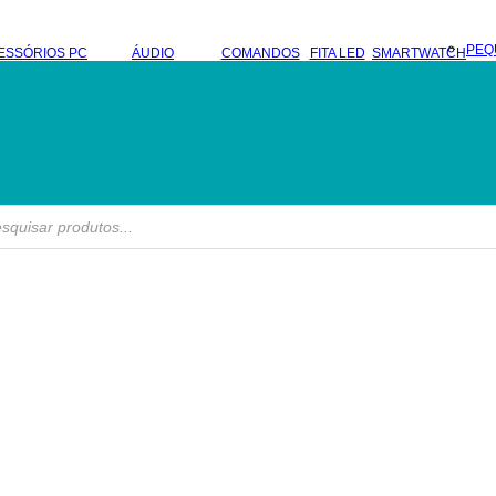
PEQ
ESSÓRIOS PC
ÁUDIO
COMANDOS
FITA LED
SMARTWATCH
s