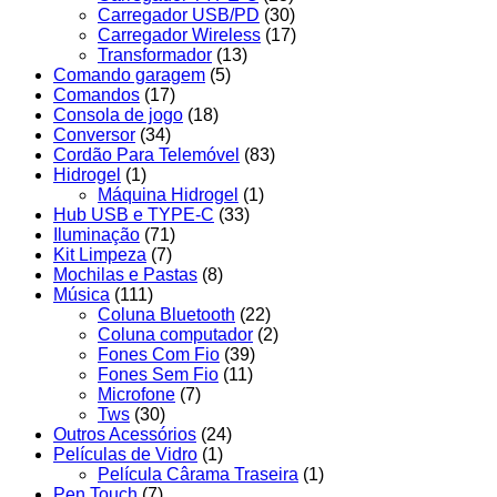
Carregador USB/PD
(30)
Carregador Wireless
(17)
Transformador
(13)
Comando garagem
(5)
Comandos
(17)
Consola de jogo
(18)
Conversor
(34)
Cordão Para Telemóvel
(83)
Hidrogel
(1)
Máquina Hidrogel
(1)
Hub USB e TYPE-C
(33)
Iluminação
(71)
Kit Limpeza
(7)
Mochilas e Pastas
(8)
Música
(111)
Coluna Bluetooth
(22)
Coluna computador
(2)
Fones Com Fio
(39)
Fones Sem Fio
(11)
Microfone
(7)
Tws
(30)
Outros Acessórios
(24)
Películas de Vidro
(1)
Película Cârama Traseira
(1)
Pen Touch
(7)