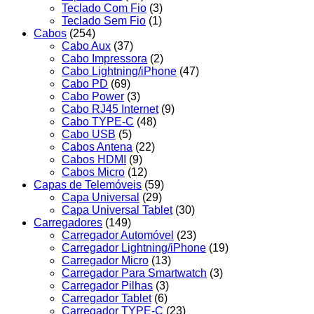
Teclado Com Fio
(3)
Teclado Sem Fio
(1)
Cabos
(254)
Cabo Aux
(37)
Cabo Impressora
(2)
Cabo Lightning/iPhone
(47)
Cabo PD
(69)
Cabo Power
(3)
Cabo RJ45 Internet
(9)
Cabo TYPE-C
(48)
Cabo USB
(5)
Cabos Antena
(22)
Cabos HDMI
(9)
Cabos Micro
(12)
Capas de Telemóveis
(59)
Capa Universal
(29)
Capa Universal Tablet
(30)
Carregadores
(149)
Carregador Automóvel
(23)
Carregador Lightning/iPhone
(19)
Carregador Micro
(13)
Carregador Para Smartwatch
(3)
Carregador Pilhas
(3)
Carregador Tablet
(6)
Carregador TYPE-C
(23)