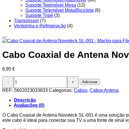
Suporte Telemóvel Mesa
(12)
Suporte Telemóvel Mota/Bicicleta
(6)
Suporte Tripé
(3)
Transmissor
(7)
Ventoinha e Refrigeração
(4)
Cabo Coaxial de Antena Nov
6,95
€
Quantidade
Adicionar
de
Cabo
REF:
5602023033833
Categorias:
Cabos
,
Cabos Antena
Coaxial
de
Descrição
Antena
Avaliações (0)
Novoteck
SL-
O Cabo Coaxial de Antena Novoteck SL-001 é uma solução prá
001
este cabo é ideal para conectar sua TV a uma fonte de sinal 
-