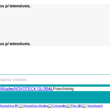
os p/ telemóveis.
os p/ telemóveis.
s
filiados
NOVOTECK GLOBAL
Franchising