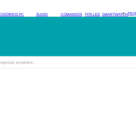
PEQ
ESSÓRIOS PC
ÁUDIO
COMANDOS
FITA LED
SMARTWATCH
s