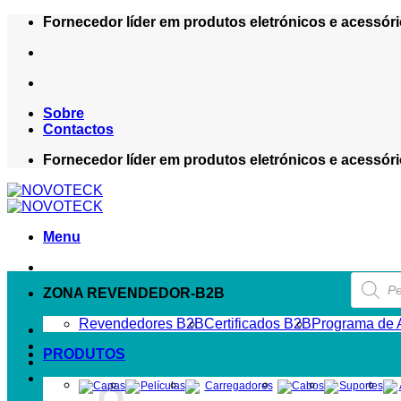
Skip
Fornecedor líder em produtos eletrónicos e acessóri
to
content
Sobre
Contactos
Fornecedor líder em produtos eletrónicos e acessóri
Menu
Product
search
ZONA REVENDEDOR-B2B
Revendedores B2B
Certificados B2B
Programa de A
PRODUTOS