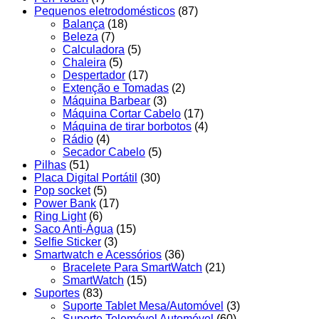
Pequenos eletrodomésticos
(87)
Balança
(18)
Beleza
(7)
Calculadora
(5)
Chaleira
(5)
Despertador
(17)
Extenção e Tomadas
(2)
Máquina Barbear
(3)
Máquina Cortar Cabelo
(17)
Máquina de tirar borbotos
(4)
Rádio
(4)
Secador Cabelo
(5)
Pilhas
(51)
Placa Digital Portátil
(30)
Pop socket
(5)
Power Bank
(17)
Ring Light
(6)
Saco Anti-Água
(15)
Selfie Sticker
(3)
Smartwatch e Acessórios
(36)
Bracelete Para SmartWatch
(21)
SmartWatch
(15)
Suportes
(83)
Suporte Tablet Mesa/Automóvel
(3)
Suporte Telemóvel Automóvel
(60)