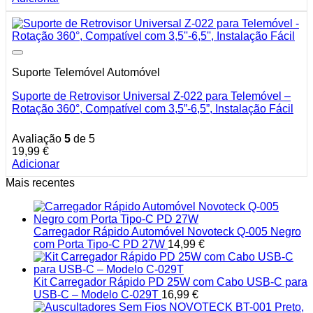
Suporte Telemóvel Automóvel
Suporte de Retrovisor Universal Z-022 para Telemóvel –
Rotação 360°, Compatível com 3,5”-6,5”, Instalação Fácil
Avaliação
5
de 5
19,99
€
Adicionar
Mais recentes
Carregador Rápido Automóvel Novoteck Q-005 Negro
com Porta Tipo-C PD 27W
14,99
€
Kit Carregador Rápido PD 25W com Cabo USB-C para
USB-C – Modelo C-029T
16,99
€