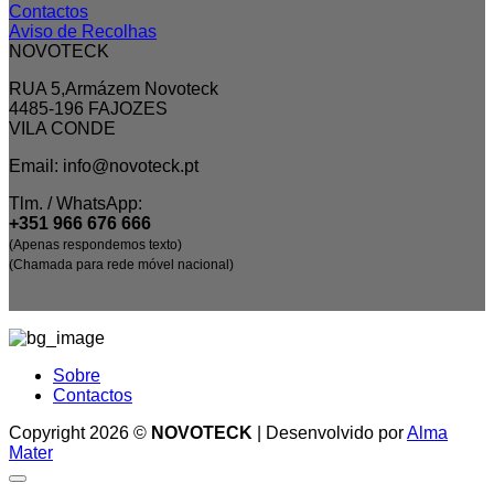
Contactos
Aviso de Recolhas
NOVOTECK
RUA 5,Armázem Novoteck
4485-196 FAJOZES
VILA CONDE
Email: info@novoteck.pt
Tlm. / WhatsApp:
+351 966 676 666
(Apenas respondemos texto)
(Chamada para rede móvel nacional)
Sobre
Contactos
Copyright 2026 ©
NOVOTECK
| Desenvolvido por
Alma
Mater