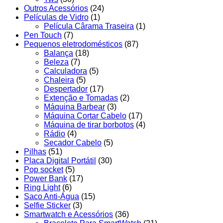
Outros Acessórios
(24)
Películas de Vidro
(1)
Película Cârama Traseira
(1)
Pen Touch
(7)
Pequenos eletrodomésticos
(87)
Balança
(18)
Beleza
(7)
Calculadora
(5)
Chaleira
(5)
Despertador
(17)
Extenção e Tomadas
(2)
Máquina Barbear
(3)
Máquina Cortar Cabelo
(17)
Máquina de tirar borbotos
(4)
Rádio
(4)
Secador Cabelo
(5)
Pilhas
(51)
Placa Digital Portátil
(30)
Pop socket
(5)
Power Bank
(17)
Ring Light
(6)
Saco Anti-Água
(15)
Selfie Sticker
(3)
Smartwatch e Acessórios
(36)