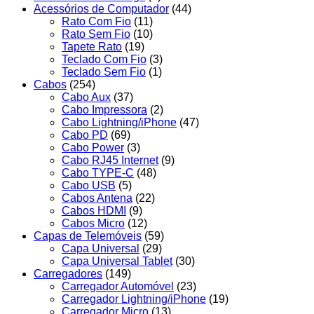
Acessórios de Computador
(44)
Rato Com Fio
(11)
Rato Sem Fio
(10)
Tapete Rato
(19)
Teclado Com Fio
(3)
Teclado Sem Fio
(1)
Cabos
(254)
Cabo Aux
(37)
Cabo Impressora
(2)
Cabo Lightning/iPhone
(47)
Cabo PD
(69)
Cabo Power
(3)
Cabo RJ45 Internet
(9)
Cabo TYPE-C
(48)
Cabo USB
(5)
Cabos Antena
(22)
Cabos HDMI
(9)
Cabos Micro
(12)
Capas de Telemóveis
(59)
Capa Universal
(29)
Capa Universal Tablet
(30)
Carregadores
(149)
Carregador Automóvel
(23)
Carregador Lightning/iPhone
(19)
Carregador Micro
(13)