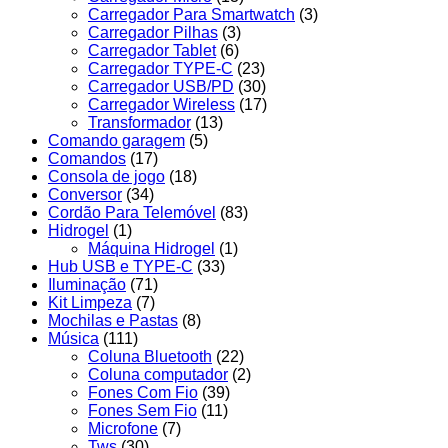
Carregador Para Smartwatch
(3)
Carregador Pilhas
(3)
Carregador Tablet
(6)
Carregador TYPE-C
(23)
Carregador USB/PD
(30)
Carregador Wireless
(17)
Transformador
(13)
Comando garagem
(5)
Comandos
(17)
Consola de jogo
(18)
Conversor
(34)
Cordão Para Telemóvel
(83)
Hidrogel
(1)
Máquina Hidrogel
(1)
Hub USB e TYPE-C
(33)
Iluminação
(71)
Kit Limpeza
(7)
Mochilas e Pastas
(8)
Música
(111)
Coluna Bluetooth
(22)
Coluna computador
(2)
Fones Com Fio
(39)
Fones Sem Fio
(11)
Microfone
(7)
Tws
(30)