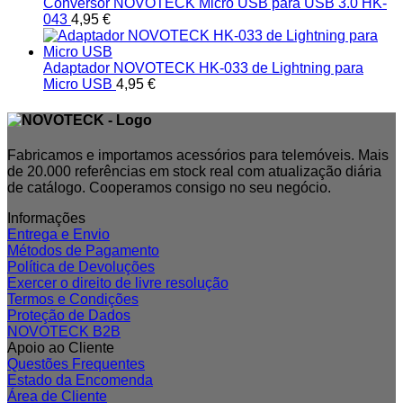
Conversor NOVOTECK Micro USB para USB 3.0 HK-
043
4,95
€
Adaptador NOVOTECK HK-033 de Lightning para
Micro USB
4,95
€
Fabricamos e importamos acessórios para telemóveis. Mais
de 20.000 referências em stock real com atualização diária
de catálogo. Cooperamos consigo no seu negócio.
Informações
Entrega e Envio
Métodos de Pagamento
Política de Devoluções
Exercer o direito de livre resolução
Termos e Condições
Proteção de Dados
NOVOTECK B2B
Apoio ao Cliente
Questões Frequentes
Estado da Encomenda
Área de Cliente