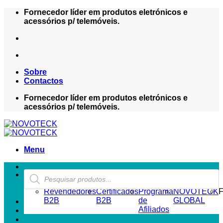
Skip
Fornecedor líder em produtos eletrónicos e
to
acessórios p/ telemóveis.
content
Sobre
Contactos
Fornecedor líder em produtos eletrónicos e
acessórios p/ telemóveis.
Menu
Products
ZONA REVENDEDOR-B2B
search
Revendedores
Certificados
Programa
NOVOTECK
F
B2B
B2B
de
GLOBAL
Afiliados