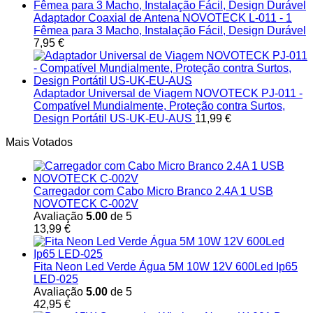
Adaptador Coaxial de Antena NOVOTECK L-011 - 1
Fêmea para 3 Macho, Instalação Fácil, Design Durável
7,95
€
Adaptador Universal de Viagem NOVOTECK PJ-011 -
Compatível Mundialmente, Proteção contra Surtos,
Design Portátil US-UK-EU-AUS
11,99
€
Mais Votados
Carregador com Cabo Micro Branco 2.4A 1 USB
NOVOTECK C-002V
Avaliação
5.00
de 5
13,99
€
Fita Neon Led Verde Água 5M 10W 12V 600Led Ip65
LED-025
Avaliação
5.00
de 5
42,95
€