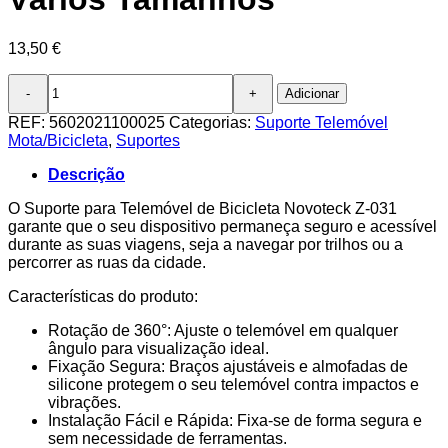
13,50
€
Quantidade
Adicionar
de
Suporte
REF:
5602021100025
Categorias:
Suporte Telemóvel
Universal
Mota/Bicicleta
,
Suportes
Z-
031
Descrição
para
Telemóvel
O Suporte para Telemóvel de Bicicleta Novoteck Z-031
de
garante que o seu dispositivo permaneça seguro e acessível
Bicicleta
durante as suas viagens, seja a navegar por trilhos ou a
-
percorrer as ruas da cidade.
Rotação
Características do produto:
360°,
Fixação
Rotação de 360°: Ajuste o telemóvel em qualquer
Segura,
ângulo para visualização ideal.
Compatível
Fixação Segura: Braços ajustáveis e almofadas de
com
silicone protegem o seu telemóvel contra impactos e
Vários
vibrações.
Tamanhos
Instalação Fácil e Rápida: Fixa-se de forma segura e
sem necessidade de ferramentas.