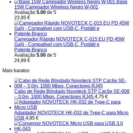
Base
15W Carregador Wireless Negro W-001
Avaliação
5.00
de 5
23,95
€
Carregador Rápido NOVOTECK C-015 EU PD 45W
GaN - Compatível com USB-C, Portátil e
Potente,Branco
Avaliação
5.00
de 5
24,99
€
Mais baratos
Cabo de Rede Blindado Novoteck STP Cat.6e SE-008
– 3,0m, 1000 Mbps, Conectores RJ45
4,75
€
Adaptador NOVOTECK HK-032 de Type-C para Micro
USB
4,95
€