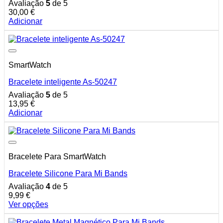
Avaliação
5
de 5
30,00
€
Adicionar
SmartWatch
Bracelete inteligente As-50247
Avaliação
5
de 5
13,95
€
Adicionar
Bracelete Para SmartWatch
Bracelete Silicone Para Mi Bands
Avaliação
4
de 5
9,99
€
Ver opções
This
product