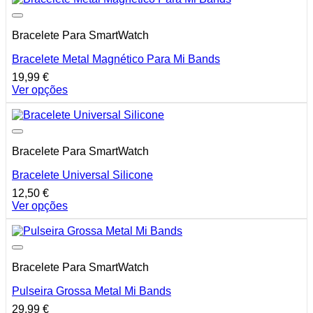
has
multiple
Bracelete Para SmartWatch
variants.
The
Bracelete Metal Magnético Para Mi Bands
options
may
19,99
€
be
Ver opções
chosen
This
on
product
the
has
product
multiple
page
Bracelete Para SmartWatch
variants.
The
Bracelete Universal Silicone
options
may
12,50
€
be
Ver opções
chosen
This
on
product
the
has
product
multiple
page
Bracelete Para SmartWatch
variants.
The
Pulseira Grossa Metal Mi Bands
options
may
29,99
€