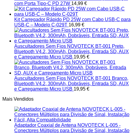
The
com Porta Tipo-C PD 27W
14,99
€
options
may
be
Kit Carregador Rápido PD 25W com Cabo USB-C para
chosen
USB-C – Modelo C-029T
16,99
€
on
the
product
page
Auscultadores Sem Fios NOVOTECK BT-001 Preto,
Bluetooth V4.2, 300mAh, Dobráveis, Entrada SD, AUX
e Carregamento Micro USB
19,95
€
Auscultadores Sem Fios NOVOTECK BT-001 Branco,
Bluetooth V4.2, 300mAh, Dobráveis, Entrada SD, AUX
e Carregamento Micro USB
19,95
€
Mais Vendidos
Adaptador Coaxial de Antena NOVOTECK L-005 -
Conectores Múltiplos para Divisão de Sinal, Instalação