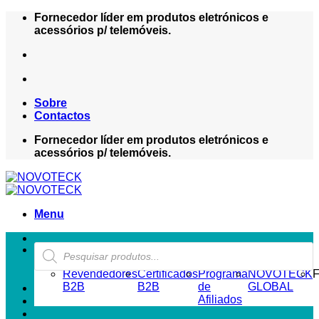
Skip
Fornecedor líder em produtos eletrónicos e
to
acessórios p/ telemóveis.
content
Sobre
Contactos
Fornecedor líder em produtos eletrónicos e
acessórios p/ telemóveis.
Menu
Products
ZONA REVENDEDOR-B2B
search
Revendedores
Certificados
Programa
NOVOTECK
F
B2B
B2B
de
GLOBAL
Afiliados