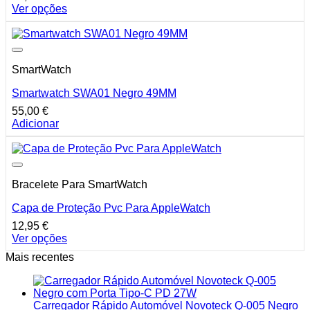
be
Ver opções
chosen
This
on
product
the
has
product
multiple
page
SmartWatch
variants.
The
Smartwatch SWA01 Negro 49MM
options
may
55,00
€
be
Adicionar
chosen
on
the
product
page
Bracelete Para SmartWatch
Capa de Proteção Pvc Para AppleWatch
12,95
€
Ver opções
This
Mais recentes
product
has
multiple
variants.
Carregador Rápido Automóvel Novoteck Q-005 Negro