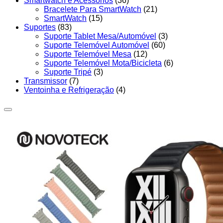
Smartwatch e Acessórios
(36)
Bracelete Para SmartWatch
(21)
SmartWatch
(15)
Suportes
(83)
Suporte Tablet Mesa/Automóvel
(3)
Suporte Telemóvel Automóvel
(60)
Suporte Telemóvel Mesa
(12)
Suporte Telemóvel Mota/Bicicleta
(6)
Suporte Tripé
(3)
Transmissor
(7)
Ventoinha e Refrigeração
(4)