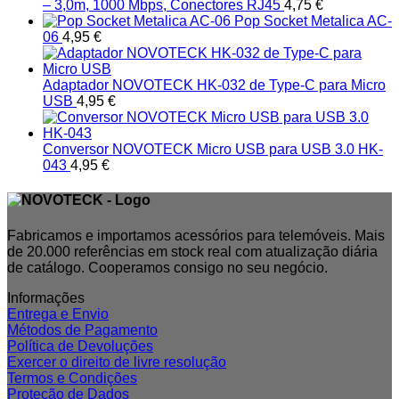
– 3,0m, 1000 Mbps, Conectores RJ45
4,75
€
Pop Socket Metalica AC-
06
4,95
€
Adaptador NOVOTECK HK-032 de Type-C para Micro
USB
4,95
€
Conversor NOVOTECK Micro USB para USB 3.0 HK-
043
4,95
€
Fabricamos e importamos acessórios para telemóveis. Mais
de 20.000 referências em stock real com atualização diária
de catálogo. Cooperamos consigo no seu negócio.
Informações
Entrega e Envio
Métodos de Pagamento
Política de Devoluções
Exercer o direito de livre resolução
Termos e Condições
Proteção de Dados