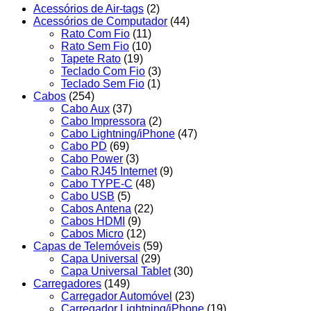
Acessórios de Air-tags
(2)
Acessórios de Computador
(44)
Rato Com Fio
(11)
Rato Sem Fio
(10)
Tapete Rato
(19)
Teclado Com Fio
(3)
Teclado Sem Fio
(1)
Cabos
(254)
Cabo Aux
(37)
Cabo Impressora
(2)
Cabo Lightning/iPhone
(47)
Cabo PD
(69)
Cabo Power
(3)
Cabo RJ45 Internet
(9)
Cabo TYPE-C
(48)
Cabo USB
(5)
Cabos Antena
(22)
Cabos HDMI
(9)
Cabos Micro
(12)
Capas de Telemóveis
(59)
Capa Universal
(29)
Capa Universal Tablet
(30)
Carregadores
(149)
Carregador Automóvel
(23)
Carregador Lightning/iPhone
(19)