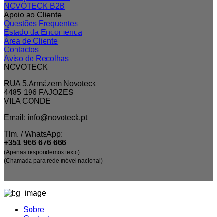
NOVOTECK B2B
Apoio ao Cliente
Questões Frequentes
Estado da Encomenda
Área de Cliente
Contactos
Aviso de Recolhas
NOVOTECK
RUA 5,Armázem Novoteck
4485-196 FAJOZES
VILA CONDE
Email: info@novoteck.pt
Tlm. / WhatsApp:
+351 966 676 666
(Apenas respondemos texto)
(Chamada para rede móvel nacional)
Sobre