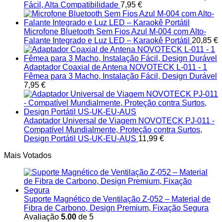
Fácil, Alta Compatibilidade
7,95
€
Microfone Bluetooth Sem Fios Azul M-004 com Alto-
Falante Integrado e Luz LED – Karaokê Portátil
20,85
€
Adaptador Coaxial de Antena NOVOTECK L-011 - 1
Fêmea para 3 Macho, Instalação Fácil, Design Durável
7,95
€
Adaptador Universal de Viagem NOVOTECK PJ-011 -
Compatível Mundialmente, Proteção contra Surtos,
Design Portátil US-UK-EU-AUS
11,99
€
Mais Votados
Suporte Magnético de Ventilação Z-052 – Material de
Fibra de Carbono, Design Premium, Fixação Segura
Avaliação
5.00
de 5