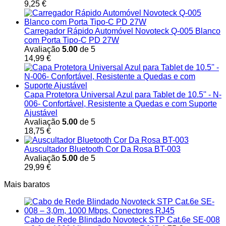
9,25
€
Carregador Rápido Automóvel Novoteck Q-005 Blanco
com Porta Tipo-C PD 27W
Avaliação
5.00
de 5
14,99
€
Capa Protetora Universal Azul para Tablet de 10.5'' - N-
006- Confortável, Resistente a Quedas e com Suporte
Ajustável
Avaliação
5.00
de 5
18,75
€
Auscultador Bluetooth Cor Da Rosa BT-003
Avaliação
5.00
de 5
29,99
€
Mais baratos
Cabo de Rede Blindado Novoteck STP Cat.6e SE-008