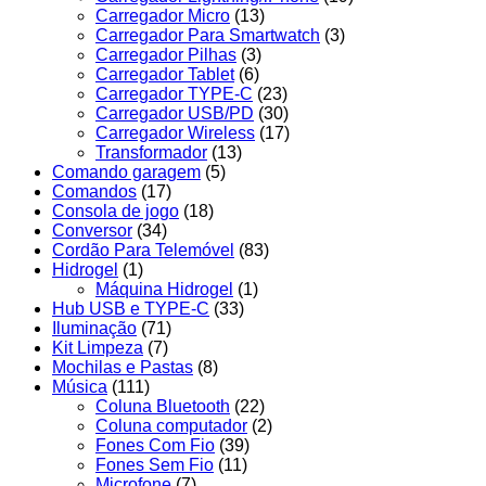
Carregador Micro
(13)
Carregador Para Smartwatch
(3)
Carregador Pilhas
(3)
Carregador Tablet
(6)
Carregador TYPE-C
(23)
Carregador USB/PD
(30)
Carregador Wireless
(17)
Transformador
(13)
Comando garagem
(5)
Comandos
(17)
Consola de jogo
(18)
Conversor
(34)
Cordão Para Telemóvel
(83)
Hidrogel
(1)
Máquina Hidrogel
(1)
Hub USB e TYPE-C
(33)
Iluminação
(71)
Kit Limpeza
(7)
Mochilas e Pastas
(8)
Música
(111)
Coluna Bluetooth
(22)
Coluna computador
(2)
Fones Com Fio
(39)
Fones Sem Fio
(11)
Microfone
(7)