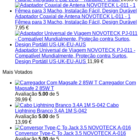
Adaptador Coaxial de Antena NOVOTECK L-011 - 1
Fêmea para 3 Macho, Instalação Fácil, Design Durável
7,95
€
Adaptador Universal de Viagem NOVOTECK PJ-011 -
Compatível Mundialmente, Proteção contra Surtos,
Design Portátil US-UK-EU-AUS
11,99
€
Mais Votados
Carregador Com
Magsafe 2 85W T
Avaliação
5.00
de 5
39,99
€
Cabo
Lightning Branco 3.4A 1M S-042
Avaliação
5.00
de 5
13,99
€
Conversor Type-C To Jack 3.5 NOVOTECK A-016
Avaliação
5.00
de 5