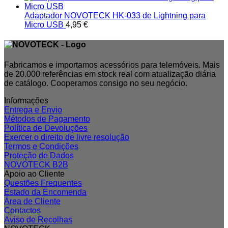
Adaptador NOVOTECK HK-033 de Lightning para
Micro USB
4,95
€
Fabricamos e importamos acessórios para telemóveis. Mais
de 20.000 referências em stock real com atualização diária
de catálogo. Cooperamos consigo no seu negócio.
Informações
Entrega e Envio
Métodos de Pagamento
Política de Devoluções
Exercer o direito de livre resolução
Termos e Condições
Proteção de Dados
NOVOTECK B2B
Apoio ao Cliente
Questões Frequentes
Estado da Encomenda
Área de Cliente
Contactos
Aviso de Recolhas