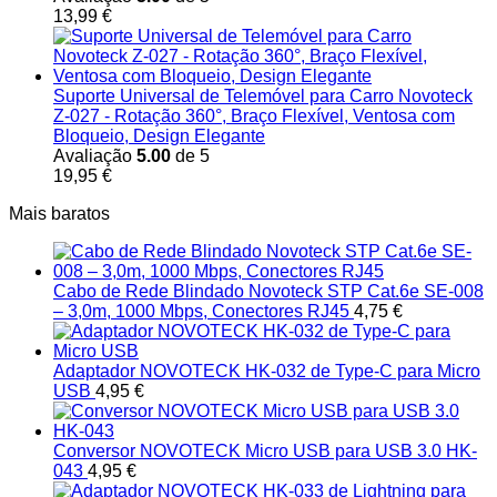
13,99
€
Suporte Universal de Telemóvel para Carro Novoteck
Z-027 - Rotação 360°, Braço Flexível, Ventosa com
Bloqueio, Design Elegante
Avaliação
5.00
de 5
19,95
€
Mais baratos
Cabo de Rede Blindado Novoteck STP Cat.6e SE-008
– 3,0m, 1000 Mbps, Conectores RJ45
4,75
€
Adaptador NOVOTECK HK-032 de Type-C para Micro
USB
4,95
€
Conversor NOVOTECK Micro USB para USB 3.0 HK-
043
4,95
€