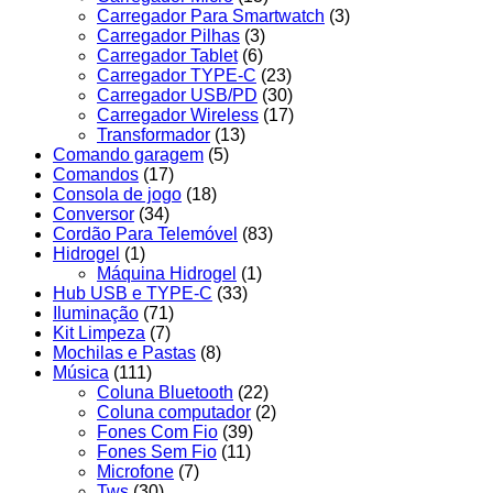
Carregador Para Smartwatch
(3)
Carregador Pilhas
(3)
Carregador Tablet
(6)
Carregador TYPE-C
(23)
Carregador USB/PD
(30)
Carregador Wireless
(17)
Transformador
(13)
Comando garagem
(5)
Comandos
(17)
Consola de jogo
(18)
Conversor
(34)
Cordão Para Telemóvel
(83)
Hidrogel
(1)
Máquina Hidrogel
(1)
Hub USB e TYPE-C
(33)
Iluminação
(71)
Kit Limpeza
(7)
Mochilas e Pastas
(8)
Música
(111)
Coluna Bluetooth
(22)
Coluna computador
(2)
Fones Com Fio
(39)
Fones Sem Fio
(11)
Microfone
(7)
Tws
(30)