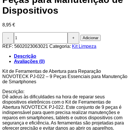
Dispositivos
8,95
€
Quantidade
Adicionar
de
Kit
REF:
5602023063021
Categoria:
Kit Limpeza
Profissional
de
Descrição
Ferramentas
Avaliações (0)
para
Reparação
Kit de Ferramentas de Abertura para Reparação
de
NOVOTECK PJ-022 – 9 Peças Essenciais para Manutenção
Eletrônicos
de Smartphones
NOVOTECK
Descrição:
PJ-
Dê adeus às dificuldades na hora de reparar seus
022
dispositivos eletrônicos com o Kit de Ferramentas de
-
Abertura NOVOTECK PJ-022. Este conjunto de 9 peças é
9
indispensável para quem precisa realizar manutenções e
Peças
reparos em smartphones, tablets e outros dispositivos com
para
segurança e eficiência. As ferramentas são projetadas para
Manutenção
oferecer precisão e evitar danos ao abrir os aparelhos.
de