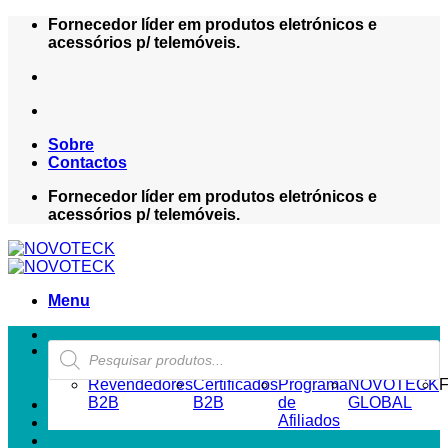
Skip
Fornecedor líder em produtos eletrónicos e
to
acessórios p/ telemóveis.
content
Sobre
Contactos
Fornecedor líder em produtos eletrónicos e
acessórios p/ telemóveis.
Menu
Products
ZONA REVENDEDOR-B2B
search
Revendedores
Certificados
Programa
NOVOTECK
F
B2B
B2B
de
GLOBAL
Afiliados