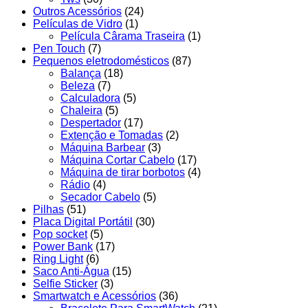
Outros Acessórios
(24)
Películas de Vidro
(1)
Película Cârama Traseira
(1)
Pen Touch
(7)
Pequenos eletrodomésticos
(87)
Balança
(18)
Beleza
(7)
Calculadora
(5)
Chaleira
(5)
Despertador
(17)
Extenção e Tomadas
(2)
Máquina Barbear
(3)
Máquina Cortar Cabelo
(17)
Máquina de tirar borbotos
(4)
Rádio
(4)
Secador Cabelo
(5)
Pilhas
(51)
Placa Digital Portátil
(30)
Pop socket
(5)
Power Bank
(17)
Ring Light
(6)
Saco Anti-Água
(15)
Selfie Sticker
(3)
Smartwatch e Acessórios
(36)