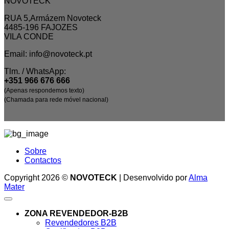
NOVOTECK
RUA 5,Armázem Novoteck
4485-196 FAJOZES
VILA CONDE
Email: info@novoteck.pt
Tlm. / WhatsApp:
+351 966 676 666
(Apenas respondemos texto)
(Chamada para rede móvel nacional)
Sobre
Contactos
Copyright 2026 ©
NOVOTECK
| Desenvolvido por
Alma
Mater
ZONA REVENDEDOR-B2B
Revendedores B2B