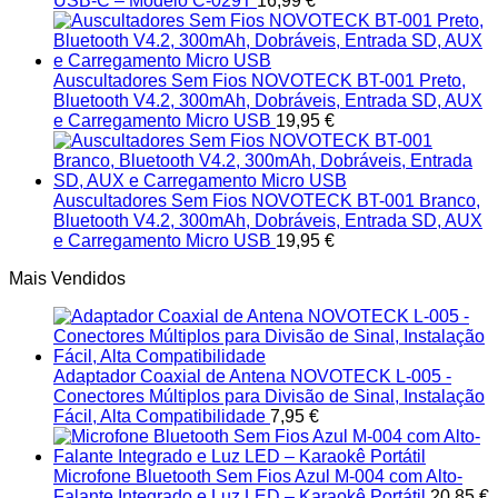
USB-C – Modelo C-029T
16,99
€
Auscultadores Sem Fios NOVOTECK BT-001 Preto,
Bluetooth V4.2, 300mAh, Dobráveis, Entrada SD, AUX
e Carregamento Micro USB
19,95
€
Auscultadores Sem Fios NOVOTECK BT-001 Branco,
Bluetooth V4.2, 300mAh, Dobráveis, Entrada SD, AUX
e Carregamento Micro USB
19,95
€
Mais Vendidos
Adaptador Coaxial de Antena NOVOTECK L-005 -
Conectores Múltiplos para Divisão de Sinal, Instalação
Fácil, Alta Compatibilidade
7,95
€
Microfone Bluetooth Sem Fios Azul M-004 com Alto-
Falante Integrado e Luz LED – Karaokê Portátil
20,85
€