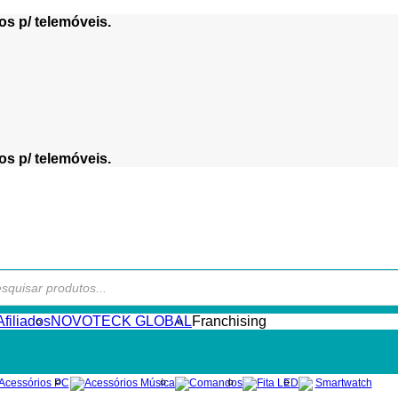
os p/ telemóveis.
os p/ telemóveis.
s
filiados
NOVOTECK GLOBAL
Franchising