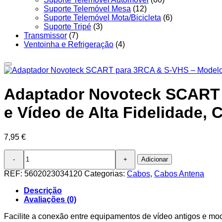
Suporte Telemóvel Mesa
(12)
Suporte Telemóvel Mota/Bicicleta
(6)
Suporte Tripé
(3)
Transmissor
(7)
Ventoinha e Refrigeração
(4)
Adaptador Novoteck SCART 
e Vídeo de Alta Fidelidade,
7,95
€
Quantidade
Adicionar
de
Adaptador
REF:
5602023034120
Categorias:
Cabos
,
Cabos Antena
Novoteck
SCART
Descrição
para
Avaliações (0)
3RCA
&
Facilite a conexão entre equipamentos de vídeo antigos e