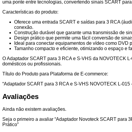
S-
uma ponte entre tecnologias, convertendo sinais SCART par
VHS
Características do produto:
–
Modelo
Oferece uma entrada SCART e saídas para 3 RCA (áudio
L-
conexão.
015,
Construção durável que garante uma transmissão de sina
Conversor
Design prático que permite uma fácil conversão de sin
de
Ideal para conectar equipamentos de vídeo como DVD p
Áudio
Tamanho compacto e eficiente, otimizando o espaço e fa
e
Vídeo
O Adaptador SCART para 3 RCA e S-VHS da NOVOTECK L-015 é
de
domésticos ou profissionais.
Alta
Fidelidade,
Título do Produto para Plataforma de E-commerce:
Compatível
com
“Adaptador SCART para 3 RCA e S-VHS NOVOTECK L-015 – Co
Sinal
S-
Avaliações
VHS,
Robusto
e
Ainda não existem avaliações.
Prático
Seja o primeiro a avaliar “Adaptador Novoteck SCART para 
Prático”