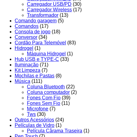
Carregador USB/PD
(30)
Carregador Wireless
(17)
Transformador
(13)
Comando garagem
(5)
Comandos
(17)
Consola de jogo
(18)
Conversor
(34)
Cordão Para Telemóvel
(83)
Hidrogel
(1)
Máquina Hidrogel
(1)
Hub USB e TYPE-C
(33)
Iluminação
(71)
Kit Limpeza
(7)
Mochilas e Pastas
(8)
Música
(111)
Coluna Bluetooth
(22)
Coluna computador
(2)
Fones Com Fio
(39)
Fones Sem Fio
(11)
Microfone
(7)
Tws
(30)
Outros Acessórios
(24)
Películas de Vidro
(1)
Película Cârama Traseira
(1)
Pen Touch
(7)