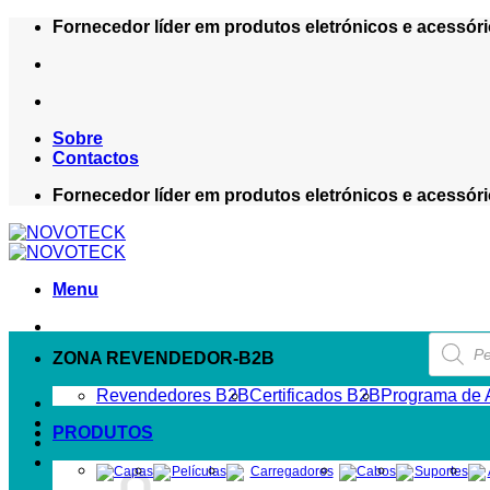
Skip
Fornecedor líder em produtos eletrónicos e acessóri
to
content
Sobre
Contactos
Fornecedor líder em produtos eletrónicos e acessóri
Menu
Product
search
ZONA REVENDEDOR-B2B
Revendedores B2B
Certificados B2B
Programa de A
PRODUTOS