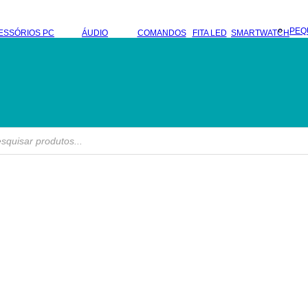
PEQ
ESSÓRIOS PC
ÁUDIO
COMANDOS
FITA LED
SMARTWATCH
s