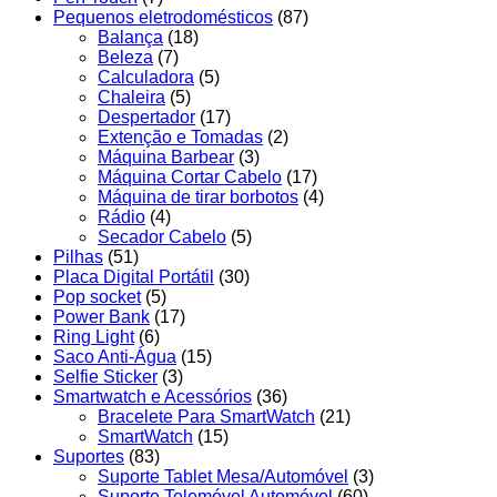
Pequenos eletrodomésticos
(87)
Balança
(18)
Beleza
(7)
Calculadora
(5)
Chaleira
(5)
Despertador
(17)
Extenção e Tomadas
(2)
Máquina Barbear
(3)
Máquina Cortar Cabelo
(17)
Máquina de tirar borbotos
(4)
Rádio
(4)
Secador Cabelo
(5)
Pilhas
(51)
Placa Digital Portátil
(30)
Pop socket
(5)
Power Bank
(17)
Ring Light
(6)
Saco Anti-Água
(15)
Selfie Sticker
(3)
Smartwatch e Acessórios
(36)
Bracelete Para SmartWatch
(21)
SmartWatch
(15)
Suportes
(83)
Suporte Tablet Mesa/Automóvel
(3)
Suporte Telemóvel Automóvel
(60)