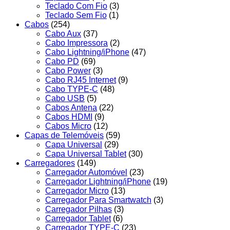
Teclado Com Fio
(3)
Teclado Sem Fio
(1)
Cabos
(254)
Cabo Aux
(37)
Cabo Impressora
(2)
Cabo Lightning/iPhone
(47)
Cabo PD
(69)
Cabo Power
(3)
Cabo RJ45 Internet
(9)
Cabo TYPE-C
(48)
Cabo USB
(5)
Cabos Antena
(22)
Cabos HDMI
(9)
Cabos Micro
(12)
Capas de Telemóveis
(59)
Capa Universal
(29)
Capa Universal Tablet
(30)
Carregadores
(149)
Carregador Automóvel
(23)
Carregador Lightning/iPhone
(19)
Carregador Micro
(13)
Carregador Para Smartwatch
(3)
Carregador Pilhas
(3)
Carregador Tablet
(6)
Carregador TYPE-C
(23)