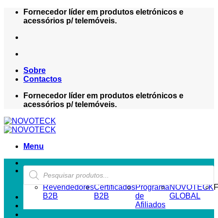
Skip
Fornecedor líder em produtos eletrónicos e
to
acessórios p/ telemóveis.
content
Sobre
Contactos
Fornecedor líder em produtos eletrónicos e
acessórios p/ telemóveis.
Menu
Products
ZONA REVENDEDOR-B2B
search
Revendedores
Certificados
Programa
NOVOTECK
F
B2B
B2B
de
GLOBAL
Afiliados