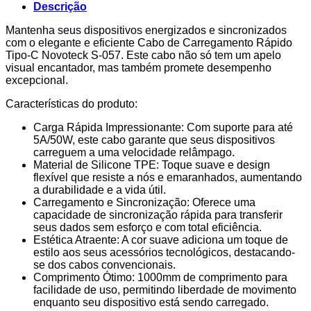
C
Descrição
Negro
5A
Mantenha seus dispositivos energizados e sincronizados
50W
com o elegante e eficiente Cabo de Carregamento Rápido
1M
Tipo-C Novoteck S-057. Este cabo não só tem um apelo
S-
visual encantador, mas também promete desempenho
057
excepcional.
Silicone
Características do produto:
TPE
Carga Rápida Impressionante: Com suporte para até
5A/50W, este cabo garante que seus dispositivos
carreguem a uma velocidade relâmpago.
Material de Silicone TPE: Toque suave e design
flexível que resiste a nós e emaranhados, aumentando
a durabilidade e a vida útil.
Carregamento e Sincronização: Oferece uma
capacidade de sincronização rápida para transferir
seus dados sem esforço e com total eficiência.
Estética Atraente: A cor suave adiciona um toque de
estilo aos seus acessórios tecnológicos, destacando-
se dos cabos convencionais.
Comprimento Ótimo: 1000mm de comprimento para
facilidade de uso, permitindo liberdade de movimento
enquanto seu dispositivo está sendo carregado.