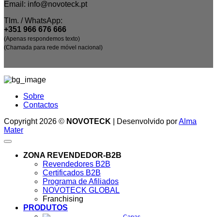
Email: info@novoteck.pt
Tlm. / WhatsApp:
+351 966 676 666
(Apenas respondemos texto)
(Chamada para rede móvel nacional)
Sobre
Contactos
Copyright 2026 ©
NOVOTECK
| Desenvolvido por
Alma
Mater
ZONA REVENDEDOR-B2B
Revendedores B2B
Certificados B2B
Programa de Afiliados
NOVOTECK GLOBAL
Franchising
PRODUTOS