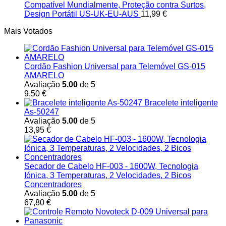
Compatível Mundialmente, Proteção contra Surtos,
Design Portátil US-UK-EU-AUS
11,99
€
Mais Votados
Cordão Fashion Universal para Telemóvel GS-015
AMARELO
Avaliação
5.00
de 5
9,50
€
Bracelete inteligente
As-50247
Avaliação
5.00
de 5
13,95
€
Secador de Cabelo HF-003 - 1600W, Tecnologia
Iónica, 3 Temperaturas, 2 Velocidades, 2 Bicos
Concentradores
Avaliação
5.00
de 5
67,80
€