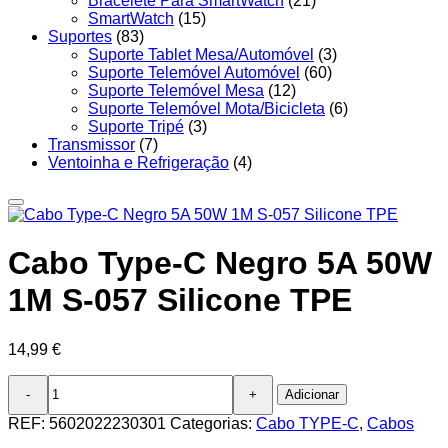
Bracelete Para SmartWatch
(21)
SmartWatch
(15)
Suportes
(83)
Suporte Tablet Mesa/Automóvel
(3)
Suporte Telemóvel Automóvel
(60)
Suporte Telemóvel Mesa
(12)
Suporte Telemóvel Mota/Bicicleta
(6)
Suporte Tripé
(3)
Transmissor
(7)
Ventoinha e Refrigeração
(4)
Cabo Type-C Negro 5A 50W
1M S-057 Silicone TPE
14,99
€
Quantidade
Adicionar
de
Cabo
REF:
5602022230301
Categorias:
Cabo TYPE-C
,
Cabos
Type-