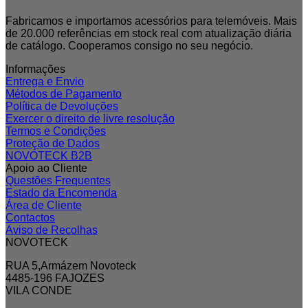
Fabricamos e importamos acessórios para telemóveis. Mais
de 20.000 referências em stock real com atualização diária
de catálogo. Cooperamos consigo no seu negócio.
Informações
Entrega e Envio
Métodos de Pagamento
Política de Devoluções
Exercer o direito de livre resolução
Termos e Condições
Proteção de Dados
NOVOTECK B2B
Apoio ao Cliente
Questões Frequentes
Estado da Encomenda
Área de Cliente
Contactos
Aviso de Recolhas
NOVOTECK
RUA 5,Armázem Novoteck
4485-196 FAJOZES
VILA CONDE