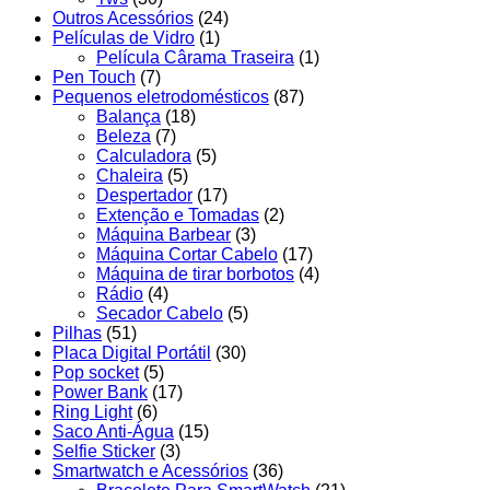
Outros Acessórios
(24)
Películas de Vidro
(1)
Película Cârama Traseira
(1)
Pen Touch
(7)
Pequenos eletrodomésticos
(87)
Balança
(18)
Beleza
(7)
Calculadora
(5)
Chaleira
(5)
Despertador
(17)
Extenção e Tomadas
(2)
Máquina Barbear
(3)
Máquina Cortar Cabelo
(17)
Máquina de tirar borbotos
(4)
Rádio
(4)
Secador Cabelo
(5)
Pilhas
(51)
Placa Digital Portátil
(30)
Pop socket
(5)
Power Bank
(17)
Ring Light
(6)
Saco Anti-Água
(15)
Selfie Sticker
(3)
Smartwatch e Acessórios
(36)