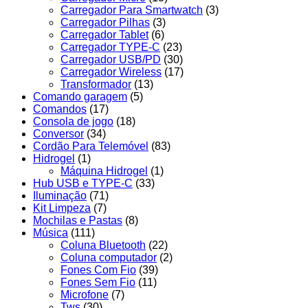
Carregador Para Smartwatch
(3)
Carregador Pilhas
(3)
Carregador Tablet
(6)
Carregador TYPE-C
(23)
Carregador USB/PD
(30)
Carregador Wireless
(17)
Transformador
(13)
Comando garagem
(5)
Comandos
(17)
Consola de jogo
(18)
Conversor
(34)
Cordão Para Telemóvel
(83)
Hidrogel
(1)
Máquina Hidrogel
(1)
Hub USB e TYPE-C
(33)
Iluminação
(71)
Kit Limpeza
(7)
Mochilas e Pastas
(8)
Música
(111)
Coluna Bluetooth
(22)
Coluna computador
(2)
Fones Com Fio
(39)
Fones Sem Fio
(11)
Microfone
(7)
Tws
(30)