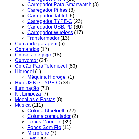
Carregador Para Smartwatch
(3)
Carregador Pilhas
(3)
Carregador Tablet
(6)
Carregador TYPE-C
(23)
Carregador USB/PD
(30)
Carregador Wireless
(17)
Transformador
(13)
Comando garagem
(5)
Comandos
(17)
Consola de jogo
(18)
Conversor
(34)
Cordão Para Telemóvel
(83)
Hidrogel
(1)
Máquina Hidrogel
(1)
Hub USB e TYPE-C
(33)
Iluminação
(71)
Kit Limpeza
(7)
Mochilas e Pastas
(8)
Música
(111)
Coluna Bluetooth
(22)
Coluna computador
(2)
Fones Com Fio
(39)
Fones Sem Fio
(11)
Microfone
(7)
Tws
(30)