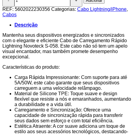
Adicionar
de
Cabo
REF:
5602022230356
Categorias:
Cabo Lightning/iPhone
,
Lightning
Cabos
Verde
Água
Descrição
5A
50W
Mantenha seus dispositivos energizados e sincronizados
1M
com o elegante e eficiente Cabo de Carregamento Rápido
S-
Lightning Novoteck S-058. Este cabo não só tem um apelo
058
visual encantador, mas também promete desempenho
Silicone
excepcional.
TPE
Características do produto:
Carga Rápida Impressionante: Com suporte para até
5A/50W, este cabo garante que seus dispositivos
carreguem a uma velocidade relâmpago.
Material de Silicone TPE: Toque suave e design
flexível que resiste a nós e emaranhados, aumentando
a durabilidade e a vida útil.
Carregamento e Sincronização: Oferece uma
capacidade de sincronização rápida para transferir
seus dados sem esforço e com total eficiência.
Estética Atraente: A cor suave adiciona um toque de
estilo aos seus acessórios tecnológicos, destacando-