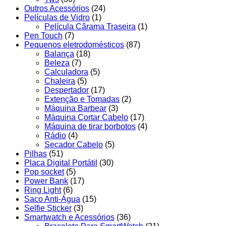
Outros Acessórios
(24)
Películas de Vidro
(1)
Película Cârama Traseira
(1)
Pen Touch
(7)
Pequenos eletrodomésticos
(87)
Balança
(18)
Beleza
(7)
Calculadora
(5)
Chaleira
(5)
Despertador
(17)
Extenção e Tomadas
(2)
Máquina Barbear
(3)
Máquina Cortar Cabelo
(17)
Máquina de tirar borbotos
(4)
Rádio
(4)
Secador Cabelo
(5)
Pilhas
(51)
Placa Digital Portátil
(30)
Pop socket
(5)
Power Bank
(17)
Ring Light
(6)
Saco Anti-Água
(15)
Selfie Sticker
(3)
Smartwatch e Acessórios
(36)