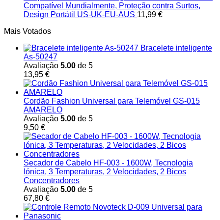
Compatível Mundialmente, Proteção contra Surtos,
Design Portátil US-UK-EU-AUS
11,99
€
Mais Votados
Bracelete inteligente
As-50247
Avaliação
5.00
de 5
13,95
€
Cordão Fashion Universal para Telemóvel GS-015
AMARELO
Avaliação
5.00
de 5
9,50
€
Secador de Cabelo HF-003 - 1600W, Tecnologia
Iónica, 3 Temperaturas, 2 Velocidades, 2 Bicos
Concentradores
Avaliação
5.00
de 5
67,80
€