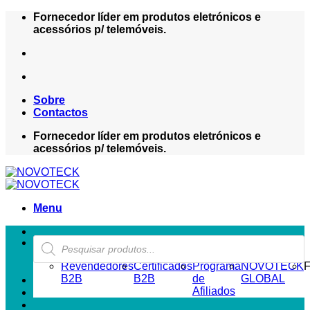
Skip
Fornecedor líder em produtos eletrónicos e
to
acessórios p/ telemóveis.
content
Sobre
Contactos
Fornecedor líder em produtos eletrónicos e
acessórios p/ telemóveis.
Menu
Products
ZONA REVENDEDOR-B2B
search
Revendedores
Certificados
Programa
NOVOTECK
F
B2B
B2B
de
GLOBAL
Afiliados