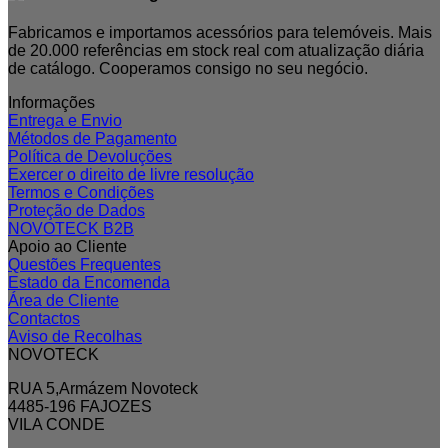
Fabricamos e importamos acessórios para telemóveis. Mais
de 20.000 referências em stock real com atualização diária
de catálogo. Cooperamos consigo no seu negócio.
Informações
Entrega e Envio
Métodos de Pagamento
Política de Devoluções
Exercer o direito de livre resolução
Termos e Condições
Proteção de Dados
NOVOTECK B2B
Apoio ao Cliente
Questões Frequentes
Estado da Encomenda
Área de Cliente
Contactos
Aviso de Recolhas
NOVOTECK
RUA 5,Armázem Novoteck
4485-196 FAJOZES
VILA CONDE