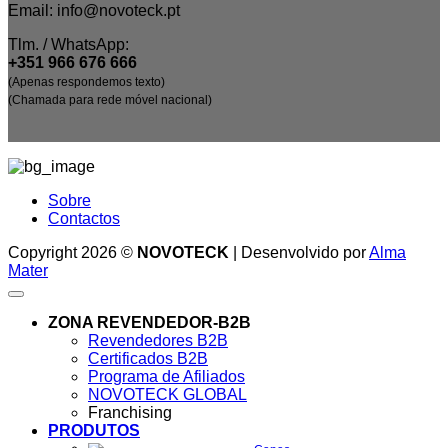
Email: info@novoteck.pt
Tlm. / WhatsApp:
+351 966 676 666
(Apenas respondemos texto)
(Chamada para rede móvel nacional)
Sobre
Contactos
Copyright 2026 ©
NOVOTECK
| Desenvolvido por
Alma
Mater
ZONA REVENDEDOR-B2B
Revendedores B2B
Certificados B2B
Programa de Afiliados
NOVOTECK GLOBAL
Franchising
PRODUTOS