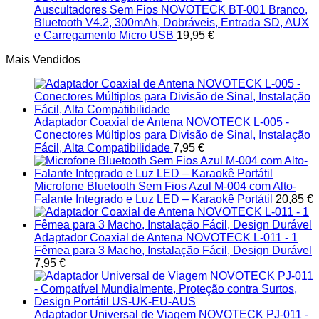
Auscultadores Sem Fios NOVOTECK BT-001 Branco,
Bluetooth V4.2, 300mAh, Dobráveis, Entrada SD, AUX
e Carregamento Micro USB
19,95
€
Mais Vendidos
Adaptador Coaxial de Antena NOVOTECK L-005 -
Conectores Múltiplos para Divisão de Sinal, Instalação
Fácil, Alta Compatibilidade
7,95
€
Microfone Bluetooth Sem Fios Azul M-004 com Alto-
Falante Integrado e Luz LED – Karaokê Portátil
20,85
€
Adaptador Coaxial de Antena NOVOTECK L-011 - 1
Fêmea para 3 Macho, Instalação Fácil, Design Durável
7,95
€
Adaptador Universal de Viagem NOVOTECK PJ-011 -