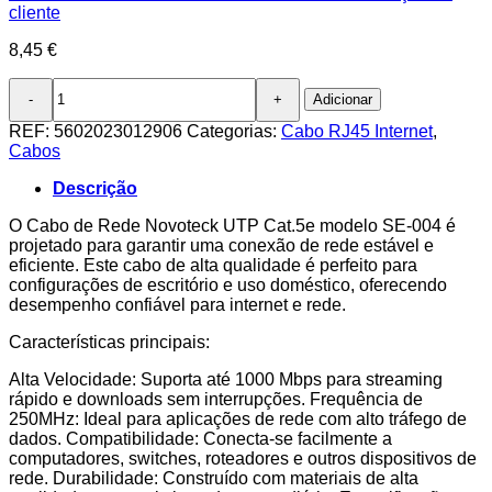
cliente
8,45
€
Quantidade
Adicionar
de
Cabo
REF:
5602023012906
Categorias:
Cabo RJ45 Internet
,
de
Cabos
Rede
Novoteck
Descrição
UTP
Cat.5e
O Cabo de Rede Novoteck UTP Cat.5e modelo SE-004 é
SE-
projetado para garantir uma conexão de rede estável e
004
eficiente. Este cabo de alta qualidade é perfeito para
–
configurações de escritório e uso doméstico, oferecendo
10m,
desempenho confiável para internet e rede.
RJ45,Alta
Características principais:
Velocidade
1000
Alta Velocidade: Suporta até 1000 Mbps para streaming
Mbps,
rápido e downloads sem interrupções. Frequência de
250MHz
250MHz: Ideal para aplicações de rede com alto tráfego de
dados. Compatibilidade: Conecta-se facilmente a
computadores, switches, roteadores e outros dispositivos de
rede. Durabilidade: Construído com materiais de alta