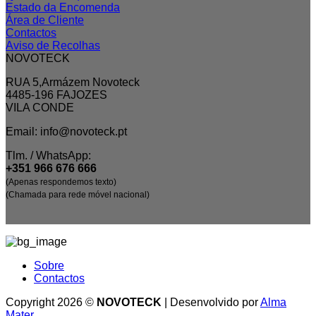
Estado da Encomenda
Área de Cliente
Contactos
Aviso de Recolhas
NOVOTECK
RUA 5,Armázem Novoteck
4485-196 FAJOZES
VILA CONDE
Email: info@novoteck.pt
Tlm. / WhatsApp:
+351 966 676 666
(Apenas respondemos texto)
(Chamada para rede móvel nacional)
Sobre
Contactos
Copyright 2026 ©
NOVOTECK
| Desenvolvido por
Alma
Mater