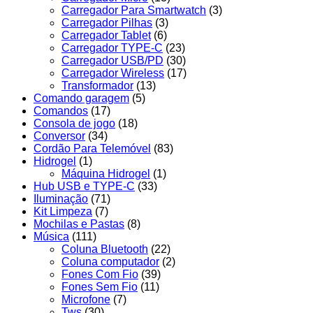
Carregador Para Smartwatch
(3)
Carregador Pilhas
(3)
Carregador Tablet
(6)
Carregador TYPE-C
(23)
Carregador USB/PD
(30)
Carregador Wireless
(17)
Transformador
(13)
Comando garagem
(5)
Comandos
(17)
Consola de jogo
(18)
Conversor
(34)
Cordão Para Telemóvel
(83)
Hidrogel
(1)
Máquina Hidrogel
(1)
Hub USB e TYPE-C
(33)
Iluminação
(71)
Kit Limpeza
(7)
Mochilas e Pastas
(8)
Música
(111)
Coluna Bluetooth
(22)
Coluna computador
(2)
Fones Com Fio
(39)
Fones Sem Fio
(11)
Microfone
(7)
Tws
(30)