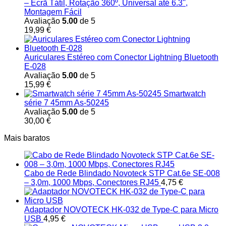
– Ecrã Tátil, Rotação 360º, Universal até 6.3'',
Montagem Fácil
Avaliação
5.00
de 5
19,99
€
Auriculares Estéreo com Conector Lightning Bluetooth
E-028
Avaliação
5.00
de 5
15,99
€
Smartwatch
série 7 45mm As-50245
Avaliação
5.00
de 5
30,00
€
Mais baratos
Cabo de Rede Blindado Novoteck STP Cat.6e SE-008
– 3,0m, 1000 Mbps, Conectores RJ45
4,75
€
Adaptador NOVOTECK HK-032 de Type-C para Micro
USB
4,95
€