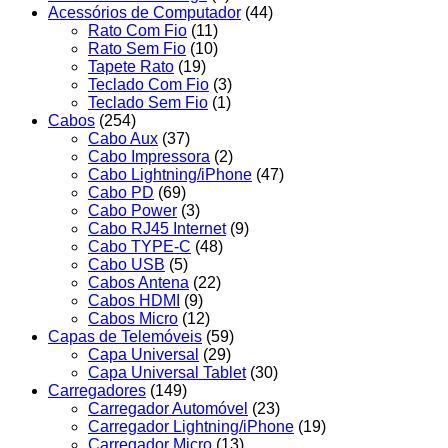
Acessórios de Computador
(44)
Rato Com Fio
(11)
Rato Sem Fio
(10)
Tapete Rato
(19)
Teclado Com Fio
(3)
Teclado Sem Fio
(1)
Cabos
(254)
Cabo Aux
(37)
Cabo Impressora
(2)
Cabo Lightning/iPhone
(47)
Cabo PD
(69)
Cabo Power
(3)
Cabo RJ45 Internet
(9)
Cabo TYPE-C
(48)
Cabo USB
(5)
Cabos Antena
(22)
Cabos HDMI
(9)
Cabos Micro
(12)
Capas de Telemóveis
(59)
Capa Universal
(29)
Capa Universal Tablet
(30)
Carregadores
(149)
Carregador Automóvel
(23)
Carregador Lightning/iPhone
(19)
Carregador Micro
(13)