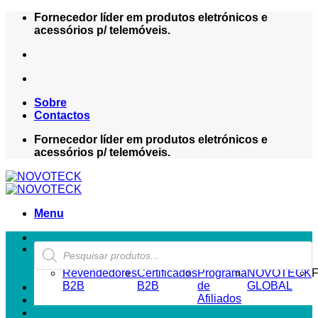
Skip
Fornecedor líder em produtos eletrónicos e
to
acessórios p/ telemóveis.
content
Sobre
Contactos
Fornecedor líder em produtos eletrónicos e
acessórios p/ telemóveis.
Menu
Products
ZONA REVENDEDOR-B2B
search
Revendedores
Certificados
Programa
NOVOTECK
F
B2B
B2B
de
GLOBAL
Afiliados