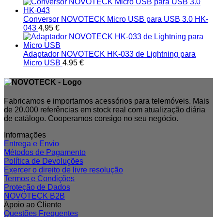
Conversor NOVOTECK Micro USB para USB 3.0 HK-
043
4,95
€
Adaptador NOVOTECK HK-033 de Lightning para
Micro USB
4,95
€
Fabricamos e importamos acessórios para telemóveis. Mais
de 20.000 referências em stock real com atualização diária
de catálogo. Cooperamos consigo no seu negócio.
Informações
Entrega e Envio
Métodos de Pagamento
Política de Devoluções
Exercer o direito de livre resolução
Termos e Condições
Proteção de Dados
NOVOTECK B2B
Apoio ao Cliente
Questões Frequentes