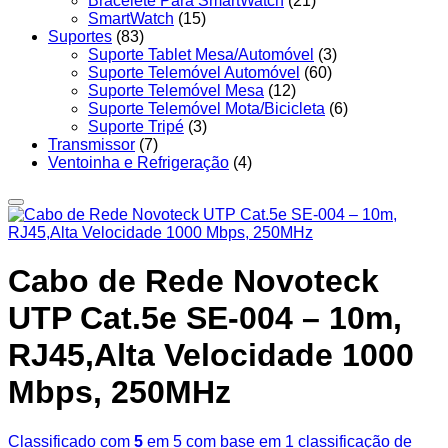
Bracelete Para SmartWatch
(21)
SmartWatch
(15)
Suportes
(83)
Suporte Tablet Mesa/Automóvel
(3)
Suporte Telemóvel Automóvel
(60)
Suporte Telemóvel Mesa
(12)
Suporte Telemóvel Mota/Bicicleta
(6)
Suporte Tripé
(3)
Transmissor
(7)
Ventoinha e Refrigeração
(4)
Cabo de Rede Novoteck
UTP Cat.5e SE-004 – 10m,
RJ45,Alta Velocidade 1000
Mbps, 250MHz
Classificado com
5
em 5 com base em
1
classificação de