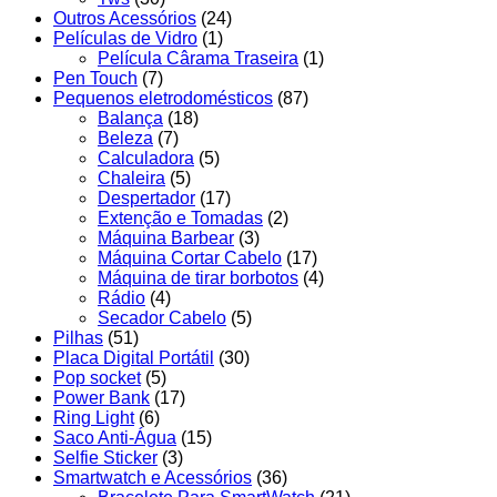
Outros Acessórios
(24)
Películas de Vidro
(1)
Película Cârama Traseira
(1)
Pen Touch
(7)
Pequenos eletrodomésticos
(87)
Balança
(18)
Beleza
(7)
Calculadora
(5)
Chaleira
(5)
Despertador
(17)
Extenção e Tomadas
(2)
Máquina Barbear
(3)
Máquina Cortar Cabelo
(17)
Máquina de tirar borbotos
(4)
Rádio
(4)
Secador Cabelo
(5)
Pilhas
(51)
Placa Digital Portátil
(30)
Pop socket
(5)
Power Bank
(17)
Ring Light
(6)
Saco Anti-Água
(15)
Selfie Sticker
(3)
Smartwatch e Acessórios
(36)